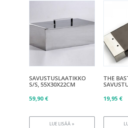
SAVUSTUSLAATIKKO
THE BAS
S/S, 55X30X22CM
SAVUST
59,90
€
19,95
€
LUE LISÄÄ »
L