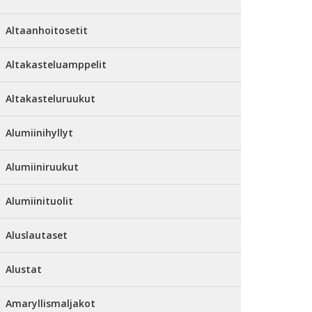
Altaanhoitosetit
Altakasteluamppelit
Altakasteluruukut
Alumiinihyllyt
Alumiiniruukut
Alumiinituolit
Aluslautaset
Alustat
Amaryllismaljakot