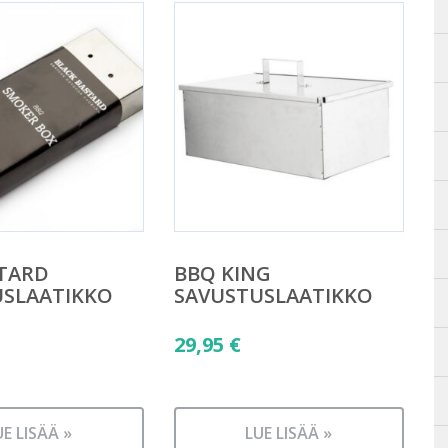
TARD
BBQ KING
USLAATIKKO
SAVUSTUSLAATIKKO
29,95
€
UE LISÄÄ »
LUE LISÄÄ »