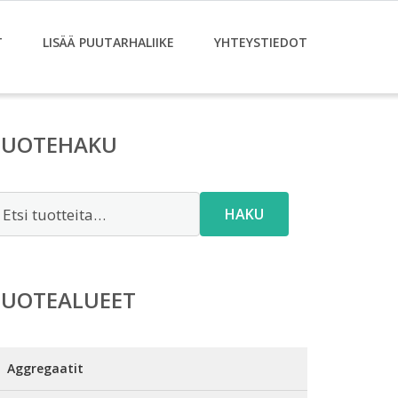
T
LISÄÄ PUUTARHALIIKE
YHTEYSTIEDOT
TUOTEHAKU
tsi:
HAKU
TUOTEALUEET
Aggregaatit