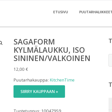
ETUSIVU
PUUTARHALIIKKEE
SAGAFORM
KYLMÄLAUKKU, ISO
SININEN/VALKOINEN
E
12,00
€
Puutarhakauppa:
KitchenTime
SIIRRY KAUPPAAN »
Tuotetunnus:
10047959