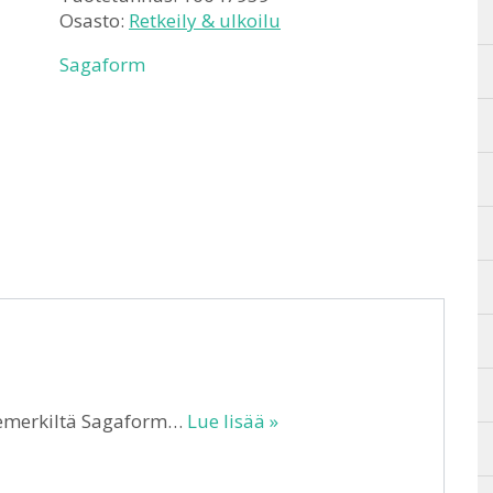
Osasto:
Retkeily & ulkoilu
Sagaform
temerkiltä Sagaform…
Lue lisää »