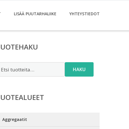
T
LISÄÄ PUUTARHALIIKE
YHTEYSTIEDOT
TUOTEHAKU
tsi:
HAKU
TUOTEALUEET
Aggregaatit