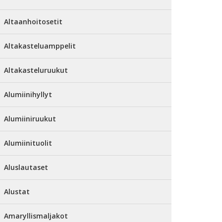
Altaanhoitosetit
Altakasteluamppelit
Altakasteluruukut
Alumiinihyllyt
Alumiiniruukut
Alumiinituolit
Aluslautaset
Alustat
Amaryllismaljakot