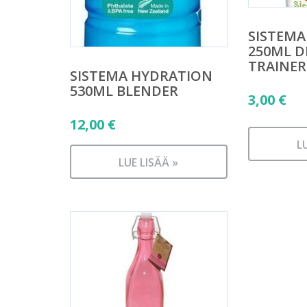
SISTEMA
250ML D
TRAINER
SISTEMA HYDRATION
530ML BLENDER
3,00
€
12,00
€
L
LUE LISÄÄ »