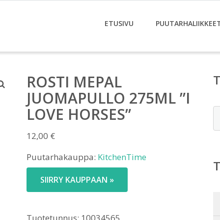
ETUSIVU
PUUTARHALIIKKEE
ROSTI MEPAL
JUOMAPULLO 275ML ”I
LOVE HORSES”
E
12,00
€
Puutarhakauppa:
KitchenTime
SIIRRY KAUPPAAN »
Tuotetunnus:
10034565