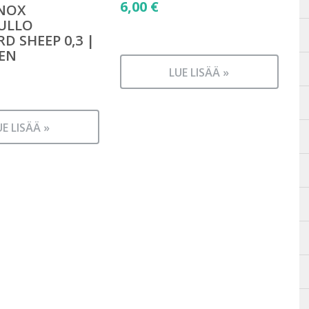
6,00
€
INOX
ULLO
D SHEEP 0,3 |
EN
LUE LISÄÄ »
UE LISÄÄ »