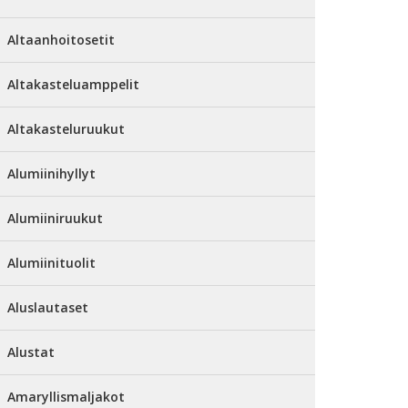
Altaanhoitosetit
Altakasteluamppelit
Altakasteluruukut
Alumiinihyllyt
Alumiiniruukut
Alumiinituolit
Aluslautaset
Alustat
Amaryllismaljakot