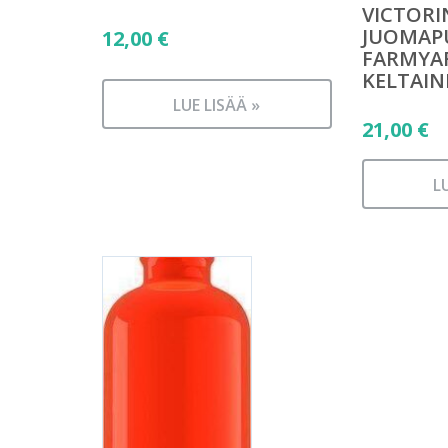
VICTOR
JUOMAP
12,00
€
FARMYAR
KELTAIN
LUE LISÄÄ »
21,00
€
L