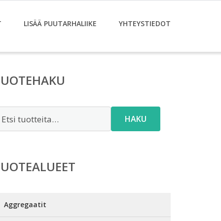
T
LISÄÄ PUUTARHALIIKE
YHTEYSTIEDOT
TUOTEHAKU
tsi:
HAKU
TUOTEALUEET
Aggregaatit