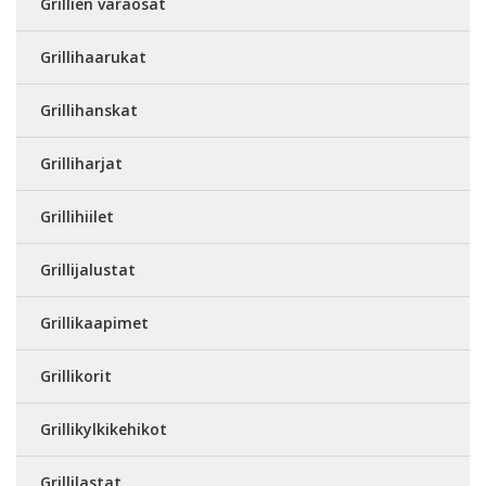
Grillien varaosat
Grillihaarukat
Grillihanskat
Grilliharjat
Grillihiilet
Grillijalustat
Grillikaapimet
Grillikorit
Grillikylkikehikot
Grillilastat