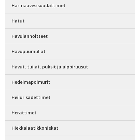
Harmaavesisuodattimet
Hatut
Havulannoitteet
Havupuumullat
Havut, tuijat, puksit ja alppiruusut
Hedelmäpoimurit
Heilurisadettimet
Herättimet
Hiekkalaatikkohiekat