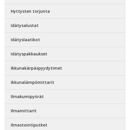
Hyttysten torjunta
Idätysalustat
Idätyslaatikot
Idätyspakkaukset
Ikkunakärpäspyydytimet
Ikkunalämpömittarit
Ilmakumipyörät
Ilmamittarit
Ilmastointiputket