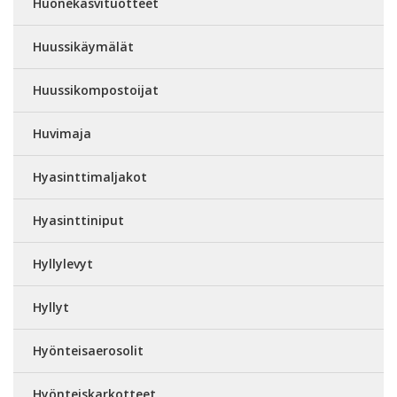
Huonekasvituotteet
Huussikäymälät
Huussikompostoijat
Huvimaja
Hyasinttimaljakot
Hyasinttiniput
Hyllylevyt
Hyllyt
Hyönteisaerosolit
Hyönteiskarkotteet