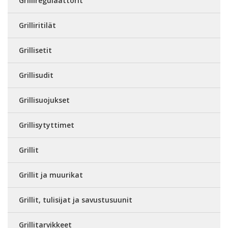
Grilliregulaattorit
Grilliritilät
Grillisetit
Grillisudit
Grillisuojukset
Grillisytyttimet
Grillit
Grillit ja muurikat
Grillit, tulisijat ja savustusuunit
Grillitarvikkeet