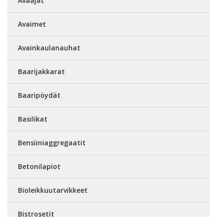
Avaajat
Avaimet
Avainkaulanauhat
Baarijakkarat
Baaripöydät
Basilikat
Bensiiniaggregaatit
Betonilapiot
Bioleikkuutarvikkeet
Bistrosetit