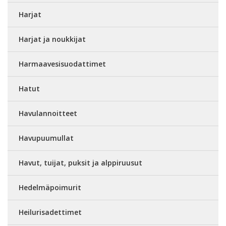
Harjat
Harjat ja noukkijat
Harmaavesisuodattimet
Hatut
Havulannoitteet
Havupuumullat
Havut, tuijat, puksit ja alppiruusut
Hedelmäpoimurit
Heilurisadettimet