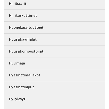
Hiiribaarit
Hiirikarkottimet
Huonekasvituotteet
Huussikäymälät
Huussikompostoijat
Huvimaja
Hyasinttimaljakot
Hyasinttiniput
Hyllylevyt