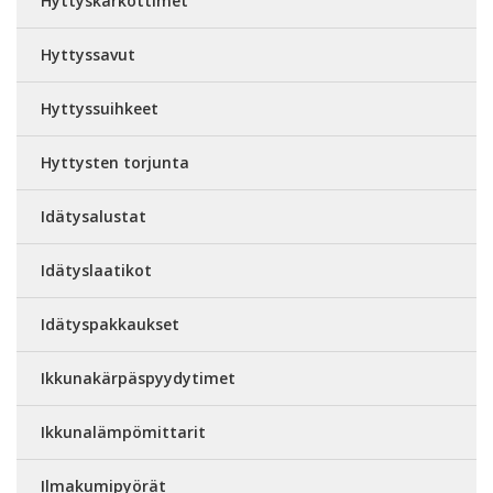
Hyttyskarkottimet
Hyttyssavut
Hyttyssuihkeet
Hyttysten torjunta
Idätysalustat
Idätyslaatikot
Idätyspakkaukset
Ikkunakärpäspyydytimet
Ikkunalämpömittarit
Ilmakumipyörät