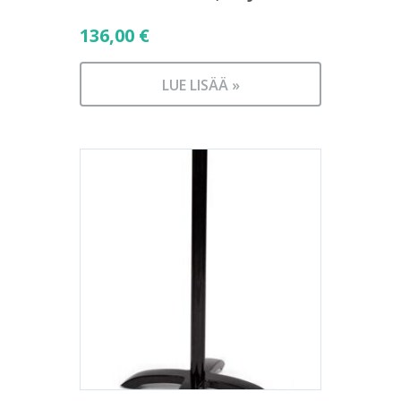
136,00
€
LUE LISÄÄ »