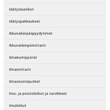
Idätyslaatikot
Idätyspakkaukset
Ikkunakärpäspyydytimet
Ikkunalämpömittarit
Ilmakumipyörät
Ilmamittarit
Ilmastointiputket
Imu- ja poistoletkut ja tarvikkeet
Imuletkut