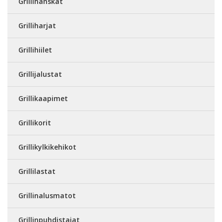
Grillihanskat
Grilliharjat
Grillihiilet
Grillijalustat
Grillikaapimet
Grillikorit
Grillikylkikehikot
Grillilastat
Grillinalusmatot
Grillinpuhdistajat