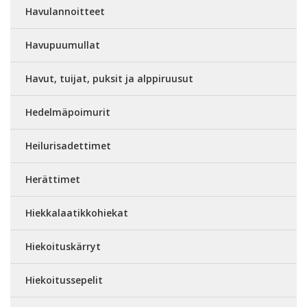
Havulannoitteet
Havupuumullat
Havut, tuijat, puksit ja alppiruusut
Hedelmäpoimurit
Heilurisadettimet
Herättimet
Hiekkalaatikkohiekat
Hiekoituskärryt
Hiekoitussepelit