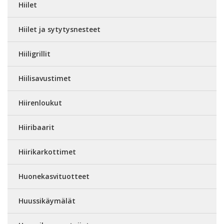
Hiilet
Hiilet ja sytytysnesteet
Hiiligrillit
Hiilisavustimet
Hiirenloukut
Hiiribaarit
Hiirikarkottimet
Huonekasvituotteet
Huussikäymälät