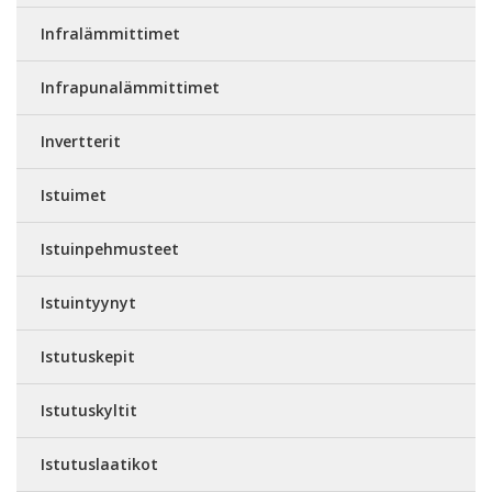
Infralämmittimet
Infrapunalämmittimet
Invertterit
Istuimet
Istuinpehmusteet
Istuintyynyt
Istutuskepit
Istutuskyltit
Istutuslaatikot