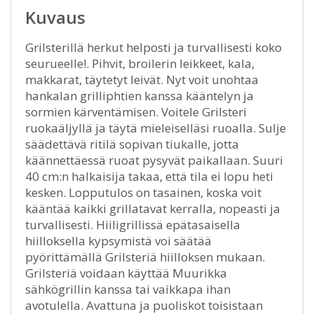
Kuvaus
Grilsterillä herkut helposti ja turvallisesti koko
seurueelle!. Pihvit, broilerin leikkeet, kala,
makkarat, täytetyt leivät. Nyt voit unohtaa
hankalan grilliphtien kanssa kääntelyn ja
sormien kärventämisen. Voitele Grilsteri
ruokaäljyllä ja täytä mieleiselläsi ruoalla. Sulje
säädettävä ritilä sopivan tiukalle, jotta
käännettäessä ruoat pysyvät paikallaan. Suuri
40 cm:n halkaisija takaa, että tila ei lopu heti
kesken. Lopputulos on tasainen, koska voit
kääntää kaikki grillatavat kerralla, nopeasti ja
turvallisesti. Hiiligrillissä epätasaisella
hiilloksella kypsymistä voi säätää
pyörittämällä Grilsteriä hiilloksen mukaan.
Grilsteriä voidaan käyttää Muurikka
sähkögrillin kanssa tai vaikkapa ihan
avotulella. Avattuna ja puoliskot toisistaan