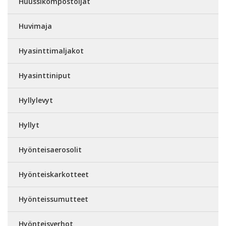
Huussikompostoijat
Huvimaja
Hyasinttimaljakot
Hyasinttiniput
Hyllylevyt
Hyllyt
Hyönteisaerosolit
Hyönteiskarkotteet
Hyönteissumutteet
Hyönteisverhot