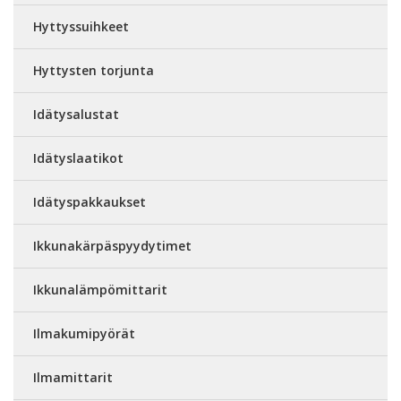
Hyttyssuihkeet
Hyttysten torjunta
Idätysalustat
Idätyslaatikot
Idätyspakkaukset
Ikkunakärpäspyydytimet
Ikkunalämpömittarit
Ilmakumipyörät
Ilmamittarit