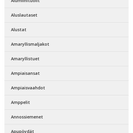
Alumiinituolit
Aluslautaset
Alustat
Amaryllismaljakot
Amaryllistuet
Ampiaisansat
Ampiaisvaahdot
Amppelit
Annossiemenet
Apupöydät