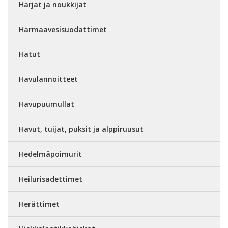
Harjat ja noukkijat
Harmaavesisuodattimet
Hatut
Havulannoitteet
Havupuumullat
Havut, tuijat, puksit ja alppiruusut
Hedelmäpoimurit
Heilurisadettimet
Herättimet