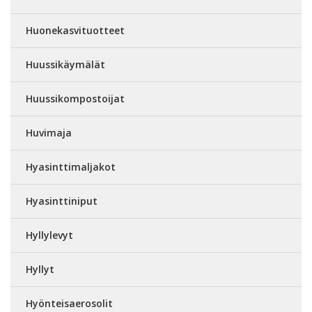
Huonekasvituotteet
Huussikäymälät
Huussikompostoijat
Huvimaja
Hyasinttimaljakot
Hyasinttiniput
Hyllylevyt
Hyllyt
Hyönteisaerosolit