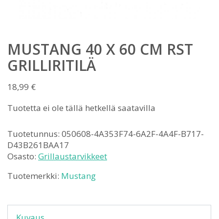
MUSTANG 40 X 60 CM RST
GRILLIRITILÄ
18,99
€
Tuotetta ei ole tällä hetkellä saatavilla
Tuotetunnus:
050608-4A353F74-6A2F-4A4F-B717-
D43B261BAA17
Osasto:
Grillaustarvikkeet
Tuotemerkki:
Mustang
Kuvaus