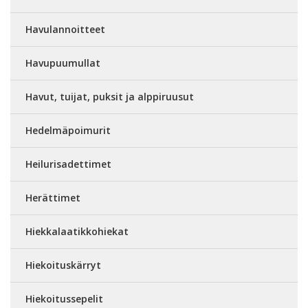
Havulannoitteet
Havupuumullat
Havut, tuijat, puksit ja alppiruusut
Hedelmäpoimurit
Heilurisadettimet
Herättimet
Hiekkalaatikkohiekat
Hiekoituskärryt
Hiekoitussepelit