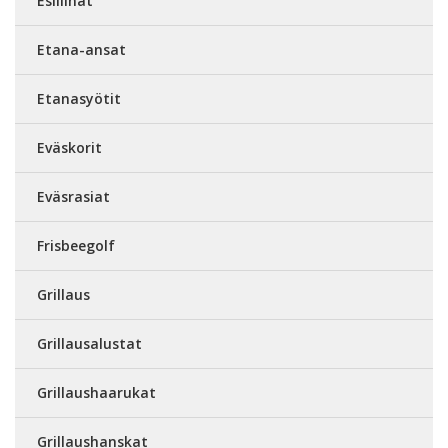
Esiliinat
Etana-ansat
Etanasyötit
Eväskorit
Eväsrasiat
Frisbeegolf
Grillaus
Grillausalustat
Grillaushaarukat
Grillaushanskat