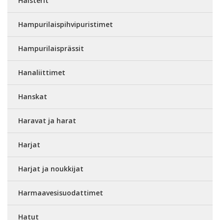
Halsterit
Hampurilaispihvipuristimet
Hampurilaisprässit
Hanaliittimet
Hanskat
Haravat ja harat
Harjat
Harjat ja noukkijat
Harmaavesisuodattimet
Hatut