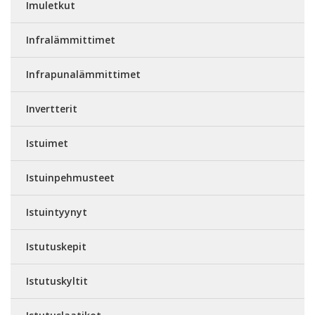
Imuletkut
Infralämmittimet
Infrapunalämmittimet
Invertterit
Istuimet
Istuinpehmusteet
Istuintyynyt
Istutuskepit
Istutuskyltit