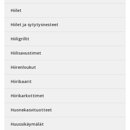
Hiilet
Hiilet ja sytytysnesteet
Hiiligrillit
Hiilisavustimet
Hiirenloukut
Hiiribaarit
Hiirikarkottimet
Huonekasvituotteet
Huussikäymälät