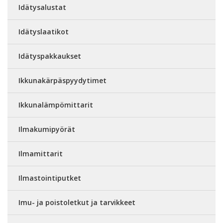
Idätysalustat
Idätyslaatikot
Idätyspakkaukset
Ikkunakärpäspyydytimet
Ikkunalämpömittarit
Ilmakumipyörät
Ilmamittarit
Ilmastointiputket
Imu- ja poistoletkut ja tarvikkeet