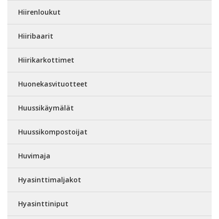
Hiirenloukut
Hiiribaarit
Hiirikarkottimet
Huonekasvituotteet
Huussikäymälät
Huussikompostoijat
Huvimaja
Hyasinttimaljakot
Hyasinttiniput