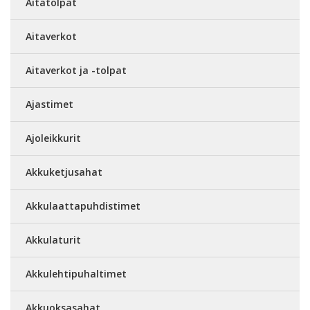
Aitatolpat
Aitaverkot
Aitaverkot ja -tolpat
Ajastimet
Ajoleikkurit
Akkuketjusahat
Akkulaattapuhdistimet
Akkulaturit
Akkulehtipuhaltimet
Akkuoksasahat