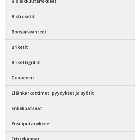
Bioleikkuutarvikkeet
Bistrosetit
Bonsairavinteet
Briketit
Brikettigrillit
Duopenkit
Eläinkarkottimet, pyydykset ja syötit
Enkelipatsaat
Ensiaputarvikkeet
Eristekannet