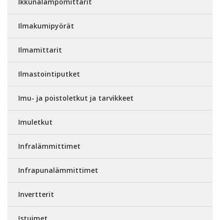
Ikkunalämpömittarit
Ilmakumipyörät
Ilmamittarit
Ilmastointiputket
Imu- ja poistoletkut ja tarvikkeet
Imuletkut
Infralämmittimet
Infrapunalämmittimet
Invertterit
Istuimet