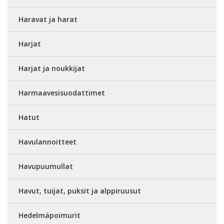
Haravat ja harat
Harjat
Harjat ja noukkijat
Harmaavesisuodattimet
Hatut
Havulannoitteet
Havupuumullat
Havut, tuijat, puksit ja alppiruusut
Hedelmäpoimurit