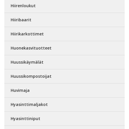
Hiirenloukut
Hiiribaarit
Hiirikarkottimet
Huonekasvituotteet
Huussikäymälät
Huussikompostoijat
Huvimaja
Hyasinttimaljakot
Hyasinttiniput