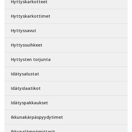
Hyttyskarkotteet
Hyttyskarkottimet
Hyttyssavut
Hyttyssuihkeet
Hyttysten torjunta
Idätysalustat
Idätyslaatikot
Idätyspakkaukset
Ikkunakärpäspyydytimet
Ikkunalämpömittarit