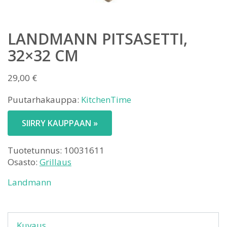
LANDMANN PITSASETTI,
32×32 CM
29,00
€
Puutarhakauppa:
KitchenTime
SIIRRY KAUPPAAN »
Tuotetunnus:
10031611
Osasto:
Grillaus
Landmann
Kuvaus