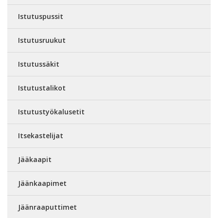
Istutuspussit
Istutusruukut
Istutussäkit
Istutustalikot
Istutustyökalusetit
Itsekastelijat
Jääkaapit
Jäänkaapimet
Jäänraaputtimet