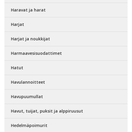
Haravat ja harat
Harjat
Harjat ja noukkijat
Harmaavesisuodattimet
Hatut
Havulannoitteet
Havupuumullat
Havut, tuijat, puksit ja alppiruusut
Hedelmäpoimurit