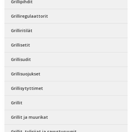
Grillipihdit
Grilliregulaattorit
Grilliritilät
Grillisetit
Grillisudit
Grillisuojukset
Grillisytyttimet
Grillit
Grillit ja muurikat
Grillit, tulisijat ja savustusuunit