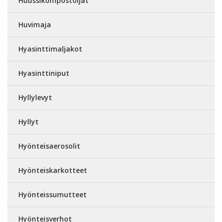
Huussikompostoijat
Huvimaja
Hyasinttimaljakot
Hyasinttiniput
Hyllylevyt
Hyllyt
Hyönteisaerosolit
Hyönteiskarkotteet
Hyönteissumutteet
Hyönteisverhot