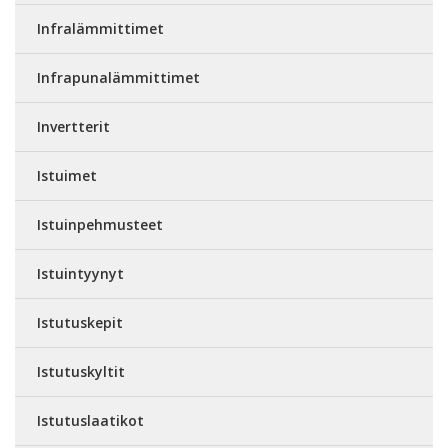
Infralämmittimet
Infrapunalämmittimet
Invertterit
Istuimet
Istuinpehmusteet
Istuintyynyt
Istutuskepit
Istutuskyltit
Istutuslaatikot