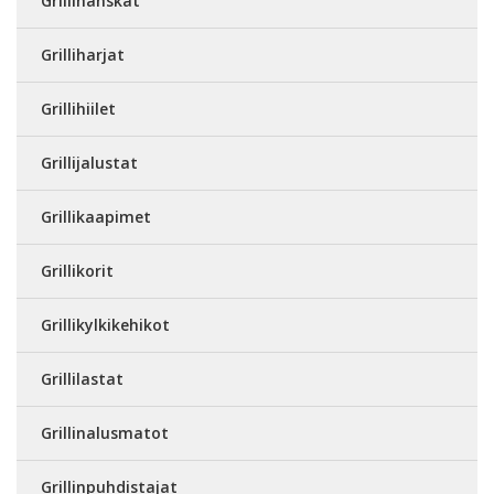
Grillihanskat
Grilliharjat
Grillihiilet
Grillijalustat
Grillikaapimet
Grillikorit
Grillikylkikehikot
Grillilastat
Grillinalusmatot
Grillinpuhdistajat