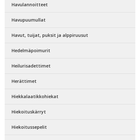
Havulannoitteet
Havupuumullat
Havut, tuijat, puksit ja alppiruusut
Hedelmäpoimurit
Heilurisadettimet
Herättimet
Hiekkalaatikkohiekat
Hiekoituskärryt
Hiekoitussepelit