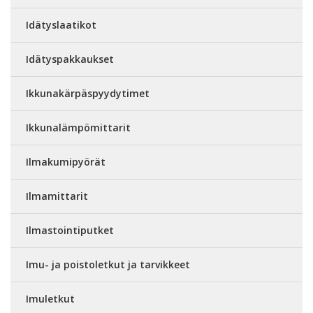
Idätyslaatikot
Idätyspakkaukset
Ikkunakärpäspyydytimet
Ikkunalämpömittarit
Ilmakumipyörät
Ilmamittarit
Ilmastointiputket
Imu- ja poistoletkut ja tarvikkeet
Imuletkut