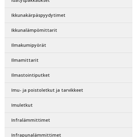
Idätyspakkaukset
Ikkunakärpäspyydytimet
Ikkunalämpömittarit
Ilmakumipyörät
Ilmamittarit
Ilmastointiputket
Imu- ja poistoletkut ja tarvikkeet
Imuletkut
Infralämmittimet
Infrapunalämmittimet