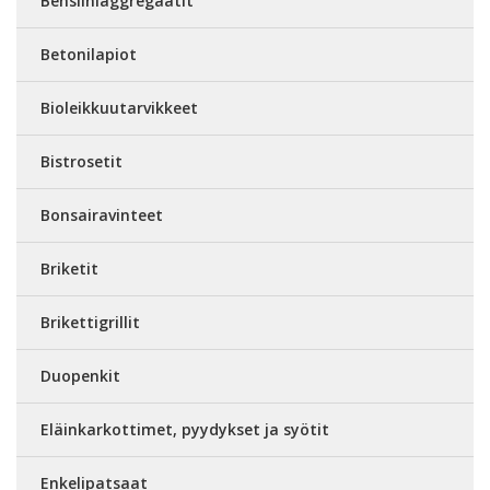
Bensiiniaggregaatit
Betonilapiot
Bioleikkuutarvikkeet
Bistrosetit
Bonsairavinteet
Briketit
Brikettigrillit
Duopenkit
Eläinkarkottimet, pyydykset ja syötit
Enkelipatsaat