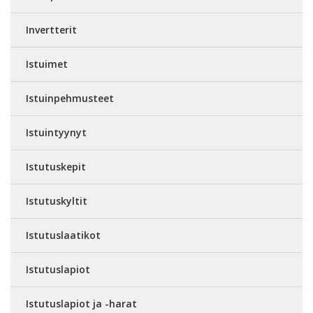
Invertterit
Istuimet
Istuinpehmusteet
Istuintyynyt
Istutuskepit
Istutuskyltit
Istutuslaatikot
Istutuslapiot
Istutuslapiot ja -harat