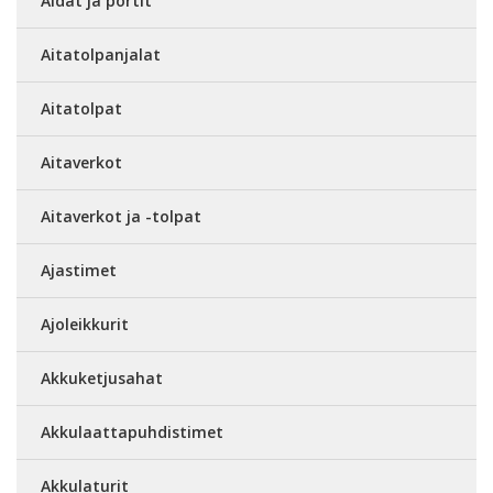
Aidat ja portit
Aitatolpanjalat
Aitatolpat
Aitaverkot
Aitaverkot ja -tolpat
Ajastimet
Ajoleikkurit
Akkuketjusahat
Akkulaattapuhdistimet
Akkulaturit