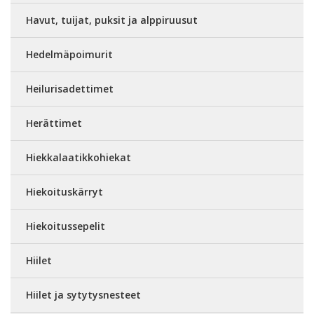
Havut, tuijat, puksit ja alppiruusut
Hedelmäpoimurit
Heilurisadettimet
Herättimet
Hiekkalaatikkohiekat
Hiekoituskärryt
Hiekoitussepelit
Hiilet
Hiilet ja sytytysnesteet