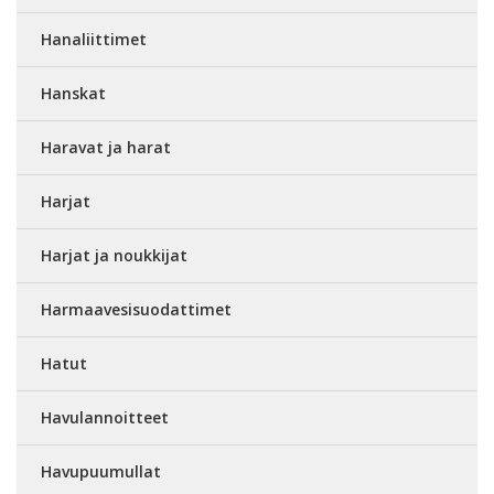
Hanaliittimet
Hanskat
Haravat ja harat
Harjat
Harjat ja noukkijat
Harmaavesisuodattimet
Hatut
Havulannoitteet
Havupuumullat