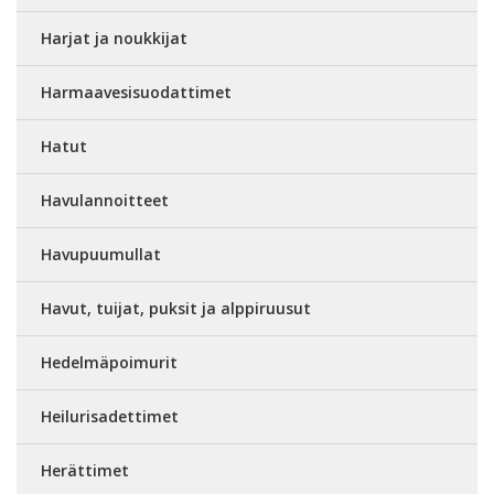
Harjat ja noukkijat
Harmaavesisuodattimet
Hatut
Havulannoitteet
Havupuumullat
Havut, tuijat, puksit ja alppiruusut
Hedelmäpoimurit
Heilurisadettimet
Herättimet