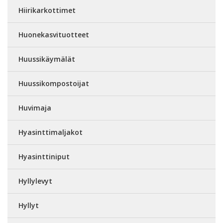
Hiirikarkottimet
Huonekasvituotteet
Huussikäymälät
Huussikompostoijat
Huvimaja
Hyasinttimaljakot
Hyasinttiniput
Hyllylevyt
Hyllyt