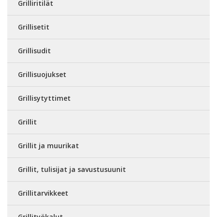
Grilliritilät
Grillisetit
Grillisudit
Grillisuojukset
Grillisytyttimet
Grillit
Grillit ja muurikat
Grillit, tulisijat ja savustusuunit
Grillitarvikkeet
Grillityökalut