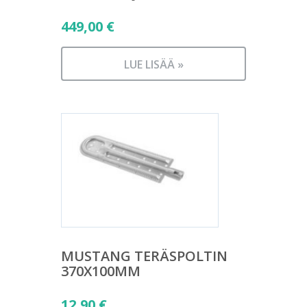
449,00
€
LUE LISÄÄ »
MUSTANG TERÄSPOLTIN
370X100MM
12,90
€