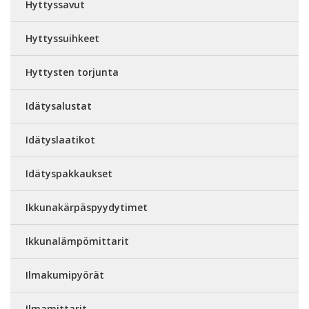
Hyttyssavut
Hyttyssuihkeet
Hyttysten torjunta
Idätysalustat
Idätyslaatikot
Idätyspakkaukset
Ikkunakärpäspyydytimet
Ikkunalämpömittarit
Ilmakumipyörät
Ilmamittarit