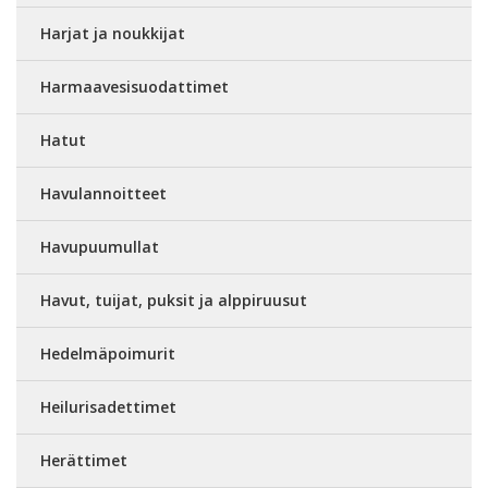
Harjat ja noukkijat
Harmaavesisuodattimet
Hatut
Havulannoitteet
Havupuumullat
Havut, tuijat, puksit ja alppiruusut
Hedelmäpoimurit
Heilurisadettimet
Herättimet