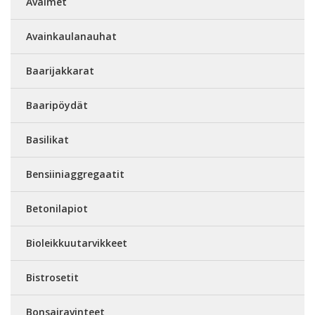
Avaimet
Avainkaulanauhat
Baarijakkarat
Baaripöydät
Basilikat
Bensiiniaggregaatit
Betonilapiot
Bioleikkuutarvikkeet
Bistrosetit
Bonsairavinteet