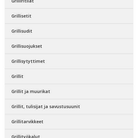
Grilliritilät
Grillisetit
Grillisudit
Grillisuojukset
Grillisytyttimet
Grillit
Grillit ja muurikat
Grillit, tulisijat ja savustusuunit
Grillitarvikkeet
Grillityökalut