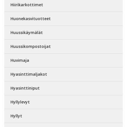
Hiirikarkottimet
Huonekasvituotteet
Huussikäymälät
Huussikompostoijat
Huvimaja
Hyasinttimaljakot
Hyasinttiniput
Hyllylevyt
Hyllyt