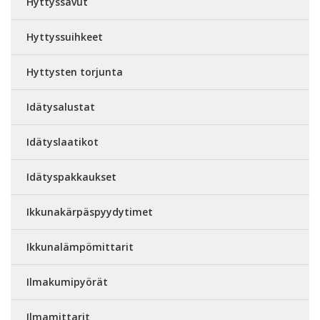
Hyttyssavut
Hyttyssuihkeet
Hyttysten torjunta
Idätysalustat
Idätyslaatikot
Idätyspakkaukset
Ikkunakärpäspyydytimet
Ikkunalämpömittarit
Ilmakumipyörät
Ilmamittarit