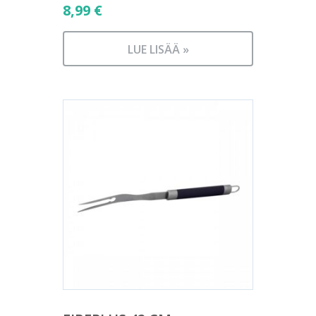
8,99
€
LUE LISÄÄ »