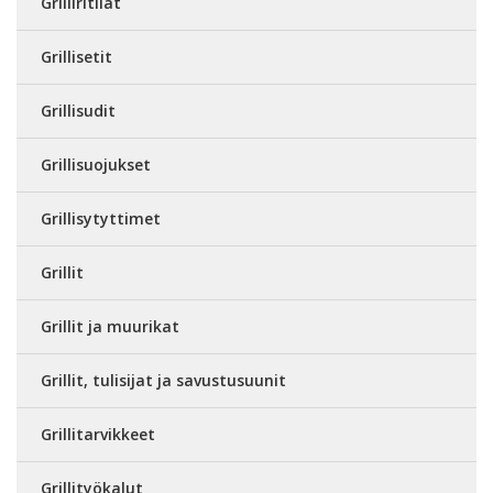
Grilliritilät
Grillisetit
Grillisudit
Grillisuojukset
Grillisytyttimet
Grillit
Grillit ja muurikat
Grillit, tulisijat ja savustusuunit
Grillitarvikkeet
Grillityökalut