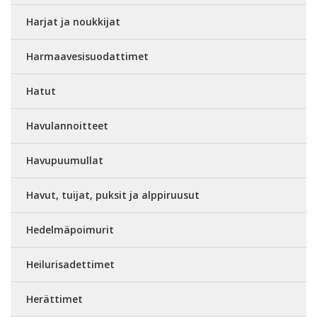
Harjat ja noukkijat
Harmaavesisuodattimet
Hatut
Havulannoitteet
Havupuumullat
Havut, tuijat, puksit ja alppiruusut
Hedelmäpoimurit
Heilurisadettimet
Herättimet