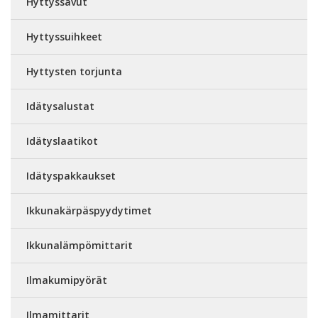
Hyttyssavut
Hyttyssuihkeet
Hyttysten torjunta
Idätysalustat
Idätyslaatikot
Idätyspakkaukset
Ikkunakärpäspyydytimet
Ikkunalämpömittarit
Ilmakumipyörät
Ilmamittarit