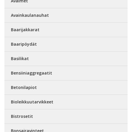
Avaimet
Avainkaulanauhat
Baarijakkarat
Baaripöydät
Basilikat
Bensiiniaggregaatit
Betonilapiot
Bioleikkuutarvikkeet
Bistrosetit
Bonsairavinteet