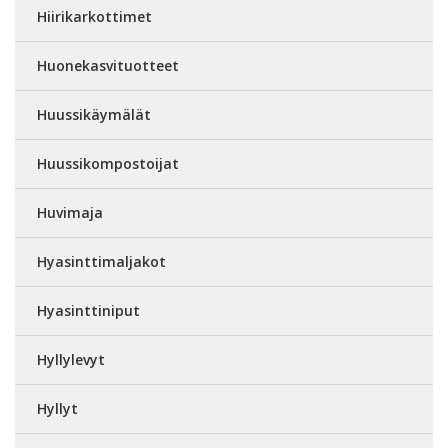
Hiirikarkottimet
Huonekasvituotteet
Huussikäymälät
Huussikompostoijat
Huvimaja
Hyasinttimaljakot
Hyasinttiniput
Hyllylevyt
Hyllyt