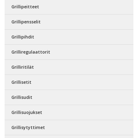
Grillipeitteet
Grillipensselit
Grillipihdit
Grilliregulaattorit
Grilliritilät
Grillisetit
Grillisudit
Grillisuojukset
Grillisytyttimet