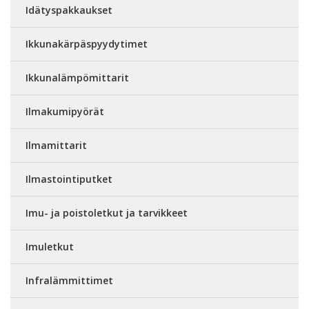
Idätyspakkaukset
Ikkunakärpäspyydytimet
Ikkunalämpömittarit
Ilmakumipyörät
Ilmamittarit
Ilmastointiputket
Imu- ja poistoletkut ja tarvikkeet
Imuletkut
Infralämmittimet