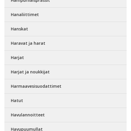
Hampurilaisprässit
Hanaliittimet
Hanskat
Haravat ja harat
Harjat
Harjat ja noukkijat
Harmaavesisuodattimet
Hatut
Havulannoitteet
Havupuumullat