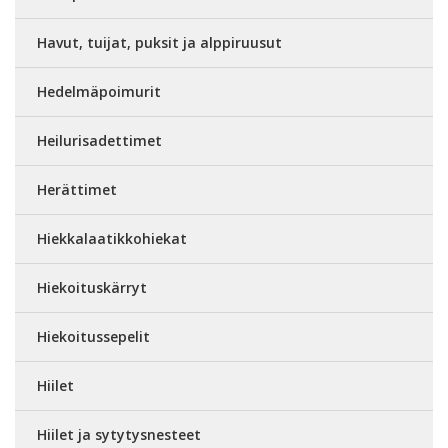
Havut, tuijat, puksit ja alppiruusut
Hedelmäpoimurit
Heilurisadettimet
Herättimet
Hiekkalaatikkohiekat
Hiekoituskärryt
Hiekoitussepelit
Hiilet
Hiilet ja sytytysnesteet