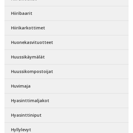
Hiiribaarit
Hiirikarkottimet
Huonekasvituotteet
Huussikäymälät
Huussikompostoijat
Huvimaja
Hyasinttimaljakot
Hyasinttiniput
Hyllylevyt