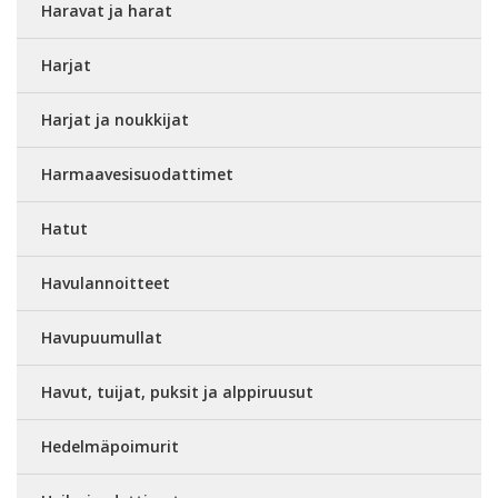
Haravat ja harat
Harjat
Harjat ja noukkijat
Harmaavesisuodattimet
Hatut
Havulannoitteet
Havupuumullat
Havut, tuijat, puksit ja alppiruusut
Hedelmäpoimurit