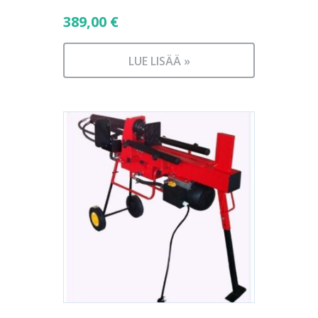
389,00
€
LUE LISÄÄ »