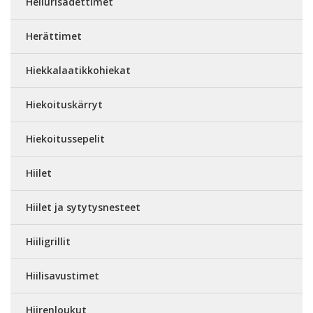
Heilurisadettimet
Herättimet
Hiekkalaatikkohiekat
Hiekoituskärryt
Hiekoitussepelit
Hiilet
Hiilet ja sytytysnesteet
Hiiligrillit
Hiilisavustimet
Hiirenloukut