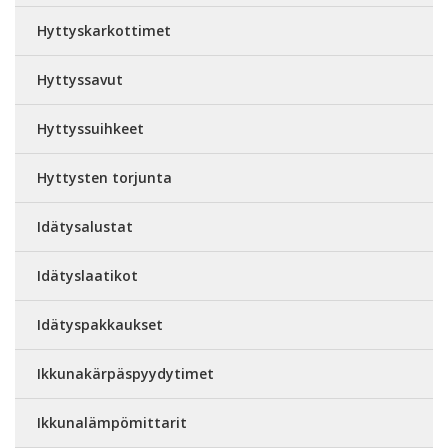
Hyttyskarkottimet
Hyttyssavut
Hyttyssuihkeet
Hyttysten torjunta
Idätysalustat
Idätyslaatikot
Idätyspakkaukset
Ikkunakärpäspyydytimet
Ikkunalämpömittarit