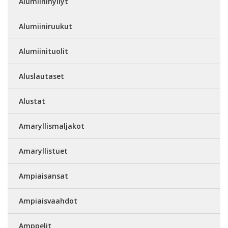
Alumiinihyllyt
Alumiiniruukut
Alumiinituolit
Aluslautaset
Alustat
Amaryllismaljakot
Amaryllistuet
Ampiaisansat
Ampiaisvaahdot
Amppelit