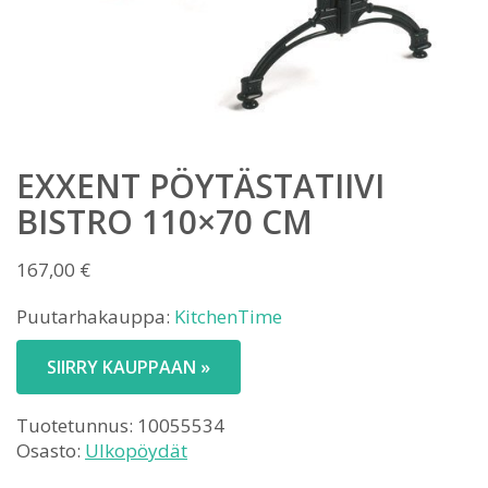
EXXENT PÖYTÄSTATIIVI
BISTRO 110×70 CM
167,00
€
Puutarhakauppa:
KitchenTime
SIIRRY KAUPPAAN »
Tuotetunnus:
10055534
Osasto:
Ulkopöydät