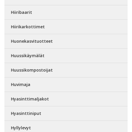
Hiiribaarit
Hiirikarkottimet
Huonekasvituotteet
Huussikäymälät
Huussikompostoijat
Huvimaja
Hyasinttimaljakot
Hyasinttiniput
Hyllylevyt