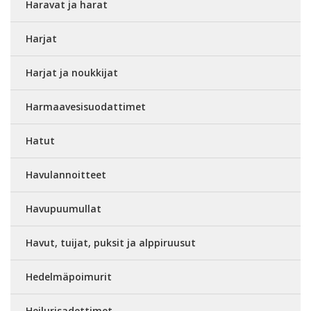
Haravat ja harat
Harjat
Harjat ja noukkijat
Harmaavesisuodattimet
Hatut
Havulannoitteet
Havupuumullat
Havut, tuijat, puksit ja alppiruusut
Hedelmäpoimurit
Heilurisadettimet