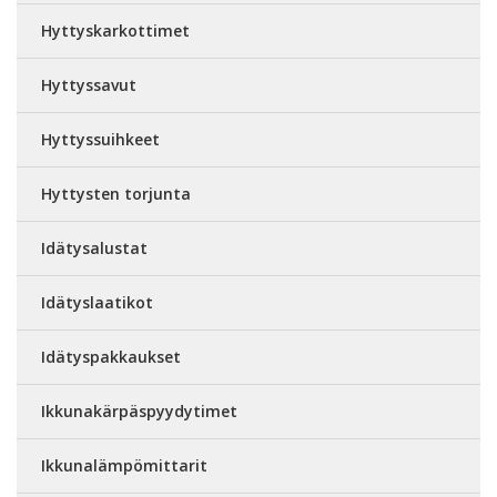
Hyttyskarkottimet
Hyttyssavut
Hyttyssuihkeet
Hyttysten torjunta
Idätysalustat
Idätyslaatikot
Idätyspakkaukset
Ikkunakärpäspyydytimet
Ikkunalämpömittarit