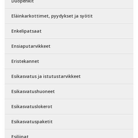
Duopenkit
Eläinkarkottimet, pyydykset ja syötit
Enkelipatsaat
Ensiaputarvikkeet
Eristekannet
Esikasvatus ja istutustarvikkeet
Esikasvatushuoneet
Esikasvatuslokerot
Esikasvatuspaketit
Esiliinat