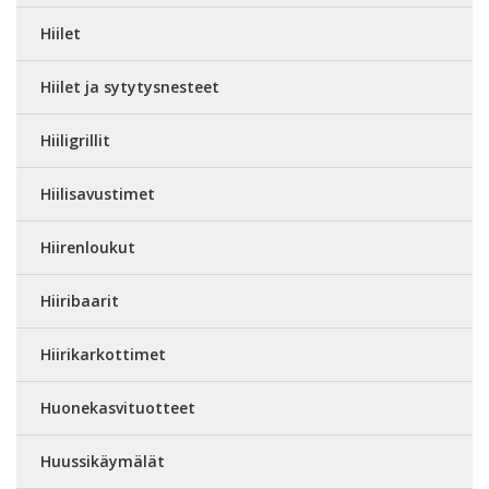
Hiilet
Hiilet ja sytytysnesteet
Hiiligrillit
Hiilisavustimet
Hiirenloukut
Hiiribaarit
Hiirikarkottimet
Huonekasvituotteet
Huussikäymälät