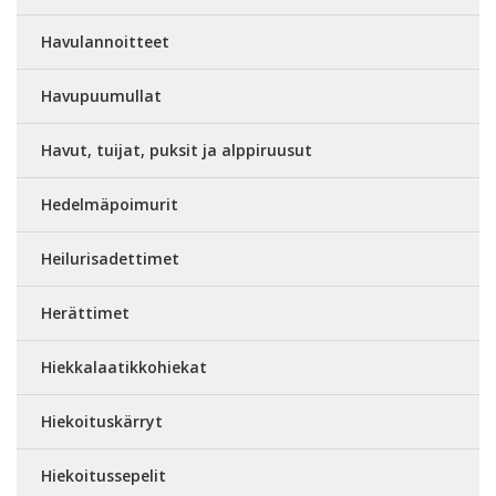
Havulannoitteet
Havupuumullat
Havut, tuijat, puksit ja alppiruusut
Hedelmäpoimurit
Heilurisadettimet
Herättimet
Hiekkalaatikkohiekat
Hiekoituskärryt
Hiekoitussepelit