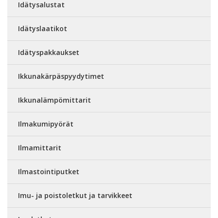
Idätysalustat
Idätyslaatikot
Idätyspakkaukset
Ikkunakärpäspyydytimet
Ikkunalämpömittarit
Ilmakumipyörät
Ilmamittarit
Ilmastointiputket
Imu- ja poistoletkut ja tarvikkeet