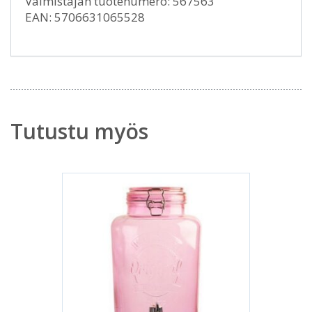
Valmistajan tuotenumero: 567563
EAN: 5706631065528
Tutustu myös