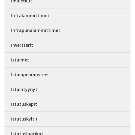
Imuletkut
Infralämmittimet
Infrapunalämmittimet
Invertterit
Istuimet
Istuinpehmusteet
Istuintyynyt
Istutuskepit
Istutuskyltit
Istutuslaatikot