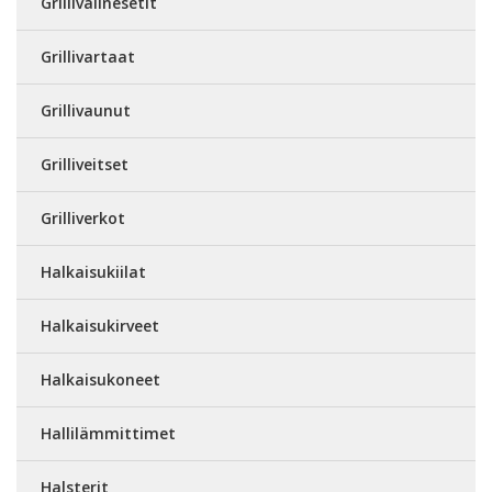
Grillivälinesetit
Grillivartaat
Grillivaunut
Grilliveitset
Grilliverkot
Halkaisukiilat
Halkaisukirveet
Halkaisukoneet
Hallilämmittimet
Halsterit