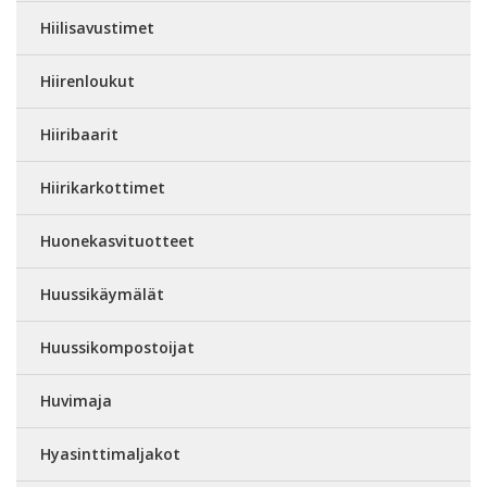
Hiilisavustimet
Hiirenloukut
Hiiribaarit
Hiirikarkottimet
Huonekasvituotteet
Huussikäymälät
Huussikompostoijat
Huvimaja
Hyasinttimaljakot