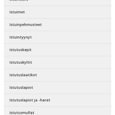
Istuimet
Istuinpehmusteet
Istuintyynyt
Istutuskepit
Istutuskyltit
Istutuslaatikot
Istutuslapiot
Istutuslapiot ja -harat
Istutusmullat