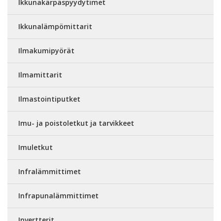
Ikkunakärpäspyydytimet
Ikkunalämpömittarit
Ilmakumipyörät
Ilmamittarit
Ilmastointiputket
Imu- ja poistoletkut ja tarvikkeet
Imuletkut
Infralämmittimet
Infrapunalämmittimet
Invertterit