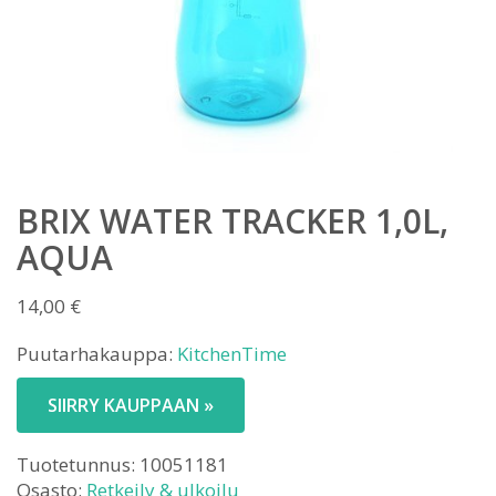
BRIX WATER TRACKER 1,0L,
AQUA
14,00
€
Puutarhakauppa:
KitchenTime
SIIRRY KAUPPAAN »
Tuotetunnus:
10051181
Osasto:
Retkeily & ulkoilu