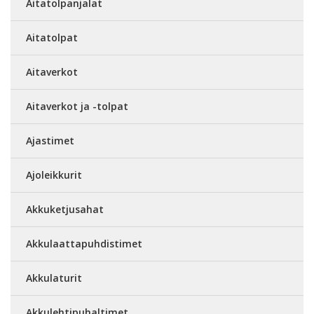
Aitatolpanjalat
Aitatolpat
Aitaverkot
Aitaverkot ja -tolpat
Ajastimet
Ajoleikkurit
Akkuketjusahat
Akkulaattapuhdistimet
Akkulaturit
Akkulehtipuhaltimet