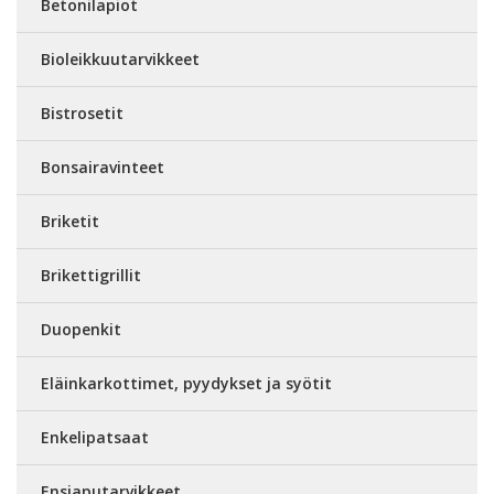
Betonilapiot
Bioleikkuutarvikkeet
Bistrosetit
Bonsairavinteet
Briketit
Brikettigrillit
Duopenkit
Eläinkarkottimet, pyydykset ja syötit
Enkelipatsaat
Ensiaputarvikkeet