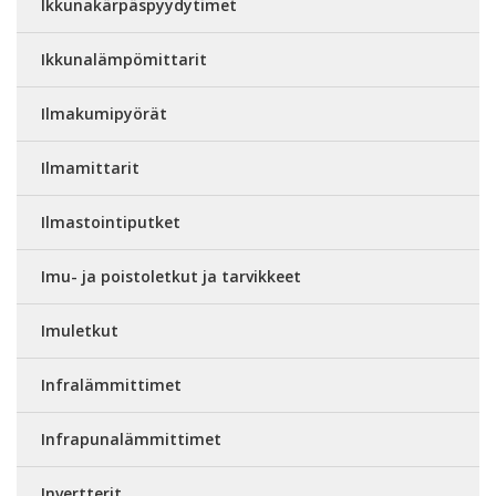
Ikkunakärpäspyydytimet
Ikkunalämpömittarit
Ilmakumipyörät
Ilmamittarit
Ilmastointiputket
Imu- ja poistoletkut ja tarvikkeet
Imuletkut
Infralämmittimet
Infrapunalämmittimet
Invertterit