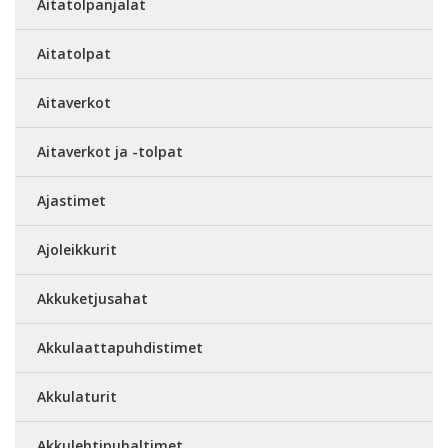
Aitatolpanjalat
Aitatolpat
Aitaverkot
Aitaverkot ja -tolpat
Ajastimet
Ajoleikkurit
Akkuketjusahat
Akkulaattapuhdistimet
Akkulaturit
Akkulehtipuhaltimet