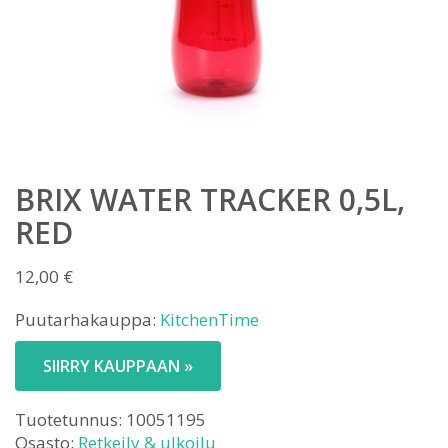
BRIX WATER TRACKER 0,5L,
RED
12,00
€
Puutarhakauppa:
KitchenTime
SIIRRY KAUPPAAN »
Tuotetunnus:
10051195
Osasto:
Retkeily & ulkoilu