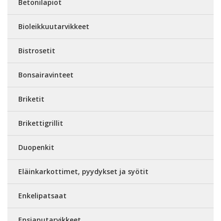
Betonilapiot
Bioleikkuutarvikkeet
Bistrosetit
Bonsairavinteet
Briketit
Brikettigrillit
Duopenkit
Eläinkarkottimet, pyydykset ja syötit
Enkelipatsaat
Ensiaputarvikkeet