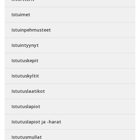
Istuimet
Istuinpehmusteet
Istuintyynyt
Istutuskepit
Istutuskyltit
Istutuslaatikot
Istutuslapiot
Istutuslapiot ja -harat
Istutusmullat