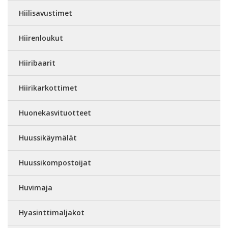
Hiilisavustimet
Hiirenloukut
Hiiribaarit
Hiirikarkottimet
Huonekasvituotteet
Huussikäymälät
Huussikompostoijat
Huvimaja
Hyasinttimaljakot