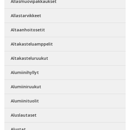
Allasmuovipakkaukset
Allastarvikkeet
Altaanhoitosetit
Altakasteluamppelit
Altakasteluruukut
Alumiinihyllyt
Alumiiniruukut
Alumiinituolit
Aluslautaset
Alustat