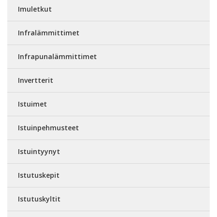
Imuletkut
Infralämmittimet
Infrapunalämmittimet
Invertterit
Istuimet
Istuinpehmusteet
Istuintyynyt
Istutuskepit
Istutuskyltit