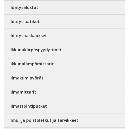
Idätysalustat
Idätyslaatikot
Idätyspakkaukset
Ikkunakärpäspyydytimet
Ikkunalämpömittarit
Ilmakumipyörät
Ilmamittarit
Ilmastointiputket
Imu- ja poistoletkut ja tarvikkeet