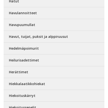
Hatut
Havulannoitteet
Havupuumullat
Havut, tuijat, puksit ja alppiruusut
Hedelmäpoimurit
Heilurisadettimet
Herättimet
Hiekkalaatikkohiekat
Hiekoituskärryt
Hiekoitussepelit