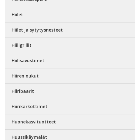
Hiilet
Hiilet ja sytytysnesteet
Hiiligrillit
Hiilisavustimet
Hiirenloukut
Hiiribaarit
Hiirikarkottimet
Huonekasvituotteet
Huussikäymälät