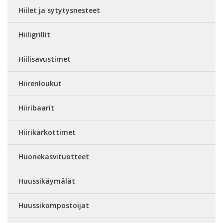
Hiilet ja sytytysnesteet
Hiiligrillit
Hiilisavustimet
Hiirenloukut
Hiiribaarit
Hiirikarkottimet
Huonekasvituotteet
Huussikäymälät
Huussikompostoijat