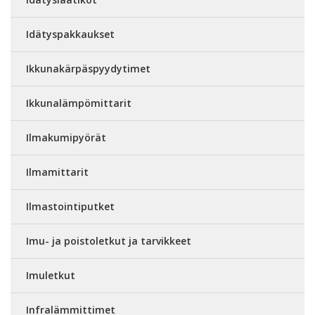
Idätyspakkaukset
Ikkunakärpäspyydytimet
Ikkunalämpömittarit
Ilmakumipyörät
Ilmamittarit
Ilmastointiputket
Imu- ja poistoletkut ja tarvikkeet
Imuletkut
Infralämmittimet