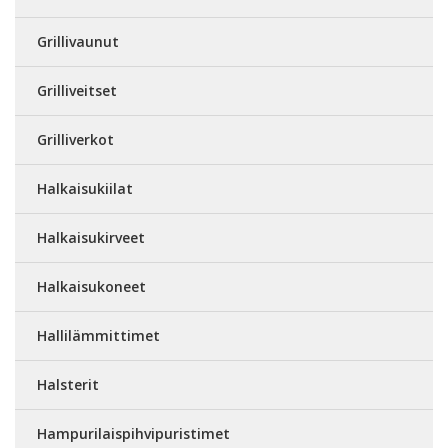
Grillivaunut
Grilliveitset
Grilliverkot
Halkaisukiilat
Halkaisukirveet
Halkaisukoneet
Hallilämmittimet
Halsterit
Hampurilaispihvipuristimet