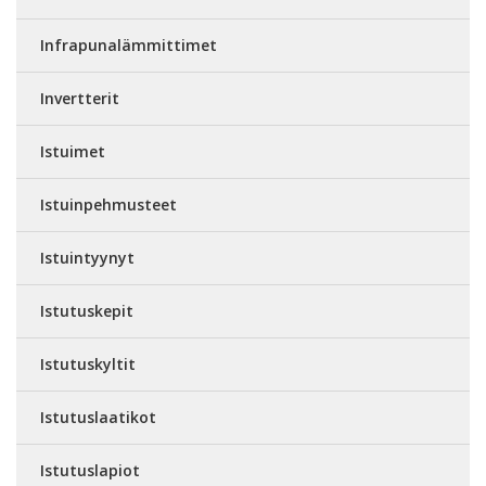
Infrapunalämmittimet
Invertterit
Istuimet
Istuinpehmusteet
Istuintyynyt
Istutuskepit
Istutuskyltit
Istutuslaatikot
Istutuslapiot