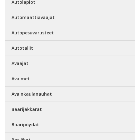
Autolapiot
Automaattiavaajat
Autopesuvarusteet
Autotallit
Avaajat
Avaimet
Avainkaulanauhat
Baarijakkarat
Baaripöydät
Basilikat