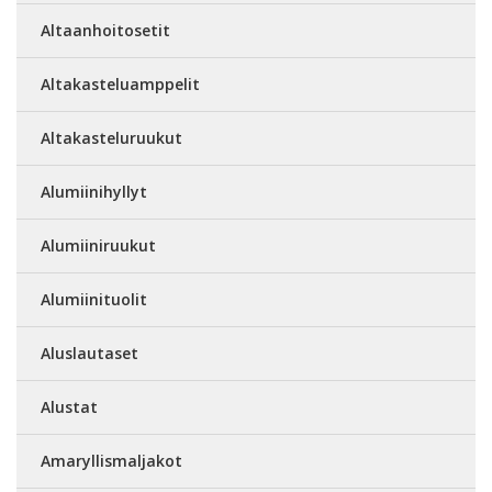
Altaanhoitosetit
Altakasteluamppelit
Altakasteluruukut
Alumiinihyllyt
Alumiiniruukut
Alumiinituolit
Aluslautaset
Alustat
Amaryllismaljakot