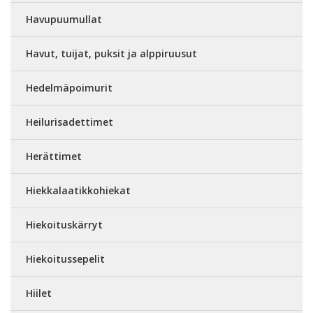
Havupuumullat
Havut, tuijat, puksit ja alppiruusut
Hedelmäpoimurit
Heilurisadettimet
Herättimet
Hiekkalaatikkohiekat
Hiekoituskärryt
Hiekoitussepelit
Hiilet