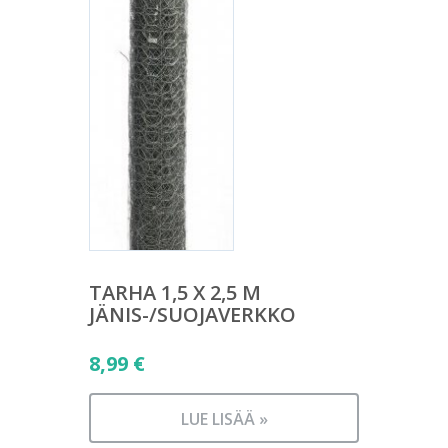
TARHA 1,5 X 2,5 M
JÄNIS-/SUOJAVERKKO
8,99
€
LUE LISÄÄ »