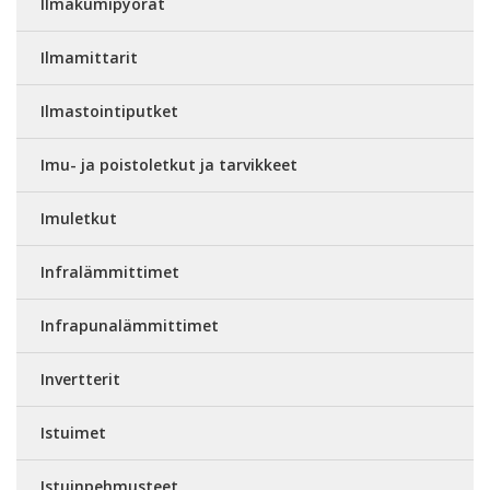
Ilmakumipyörät
Ilmamittarit
Ilmastointiputket
Imu- ja poistoletkut ja tarvikkeet
Imuletkut
Infralämmittimet
Infrapunalämmittimet
Invertterit
Istuimet
Istuinpehmusteet