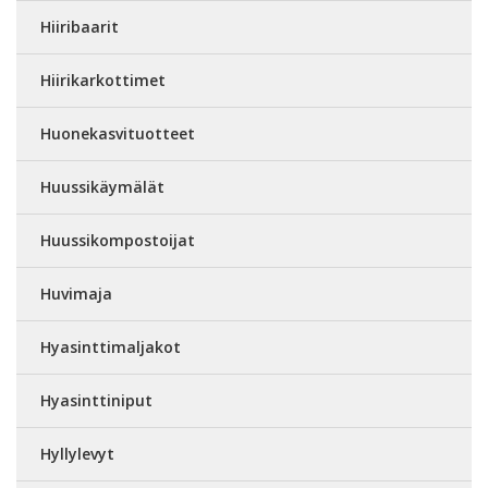
Hiiribaarit
Hiirikarkottimet
Huonekasvituotteet
Huussikäymälät
Huussikompostoijat
Huvimaja
Hyasinttimaljakot
Hyasinttiniput
Hyllylevyt