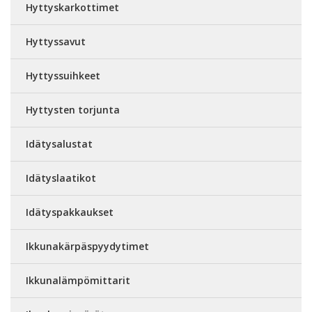
Hyttyskarkottimet
Hyttyssavut
Hyttyssuihkeet
Hyttysten torjunta
Idätysalustat
Idätyslaatikot
Idätyspakkaukset
Ikkunakärpäspyydytimet
Ikkunalämpömittarit