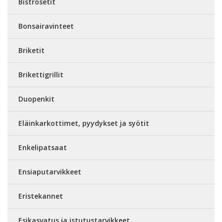
Bistrosetit
Bonsairavinteet
Briketit
Brikettigrillit
Duopenkit
Eläinkarkottimet, pyydykset ja syötit
Enkelipatsaat
Ensiaputarvikkeet
Eristekannet
Esikasvatus ja istutustarvikkeet