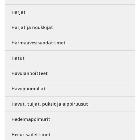
Harjat
Harjat ja noukkijat
Harmaavesisuodattimet
Hatut
Havulannoitteet
Havupuumullat
Havut, tuijat, puksit ja alppiruusut
Hedelmäpoimurit
Heilurisadettimet