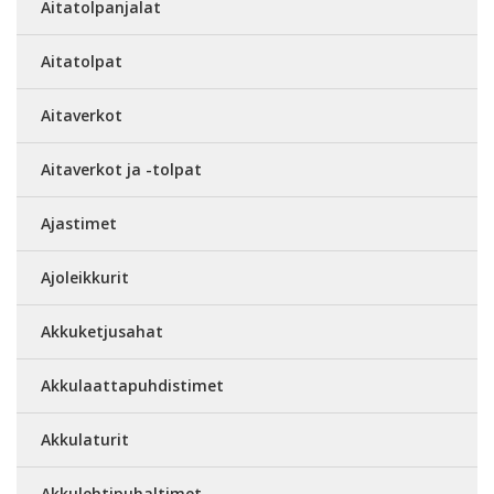
Aitatolpanjalat
Aitatolpat
Aitaverkot
Aitaverkot ja -tolpat
Ajastimet
Ajoleikkurit
Akkuketjusahat
Akkulaattapuhdistimet
Akkulaturit
Akkulehtipuhaltimet