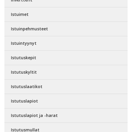
Istuimet
Istuinpehmusteet
Istuintyynyt
Istutuskepit
Istutuskyltit
Istutuslaatikot
Istutuslapiot
Istutuslapiot ja -harat
Istutusmullat