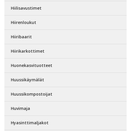
Hiilisavustimet
Hiirenloukut
Hiiribaarit
Hiirikarkottimet
Huonekasvituotteet
Huussikäymälät
Huussikompostoijat
Huvimaja
Hyasinttimaljakot