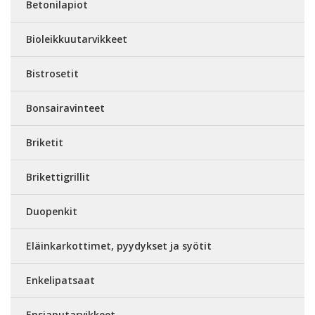
Betonilapiot
Bioleikkuutarvikkeet
Bistrosetit
Bonsairavinteet
Briketit
Brikettigrillit
Duopenkit
Eläinkarkottimet, pyydykset ja syötit
Enkelipatsaat
Ensiaputarvikkeet