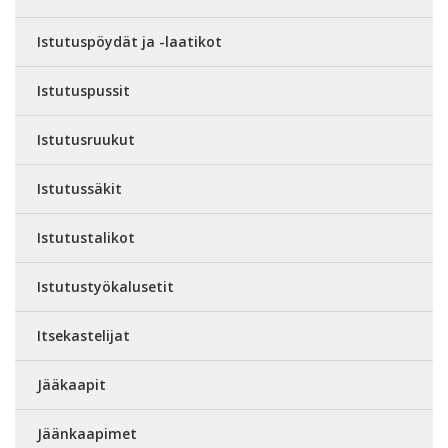
Istutuspöydät ja -laatikot
Istutuspussit
Istutusruukut
Istutussäkit
Istutustalikot
Istutustyökalusetit
Itsekastelijat
Jääkaapit
Jäänkaapimet