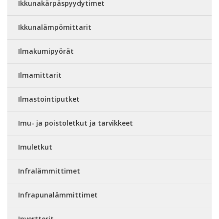
Ikkunakärpäspyydytimet
Ikkunalämpömittarit
Ilmakumipyörät
Ilmamittarit
Ilmastointiputket
Imu- ja poistoletkut ja tarvikkeet
Imuletkut
Infralämmittimet
Infrapunalämmittimet
Invertterit