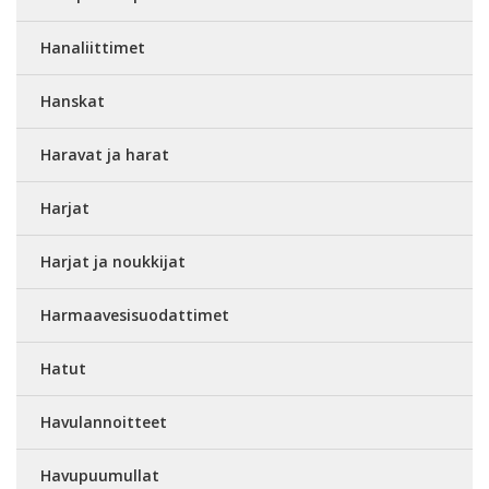
Hanaliittimet
Hanskat
Haravat ja harat
Harjat
Harjat ja noukkijat
Harmaavesisuodattimet
Hatut
Havulannoitteet
Havupuumullat