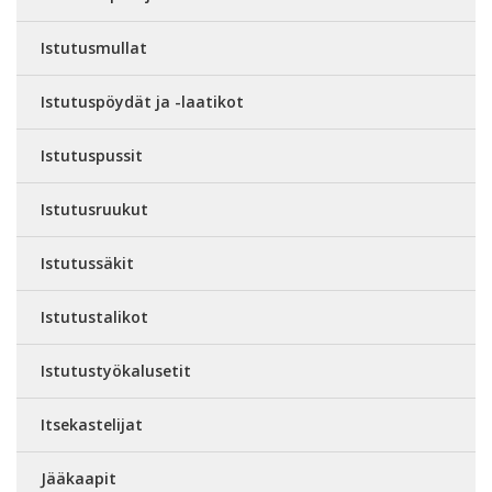
Istutusmullat
Istutuspöydät ja -laatikot
Istutuspussit
Istutusruukut
Istutussäkit
Istutustalikot
Istutustyökalusetit
Itsekastelijat
Jääkaapit