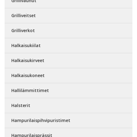
Grillivaunut
Grilliveitset
Grilliverkot
Halkaisukiilat
Halkaisukirveet
Halkaisukoneet
Hallilämmittimet
Halsterit
Hampurilaispihvipuristimet
Hampurilaisprässit