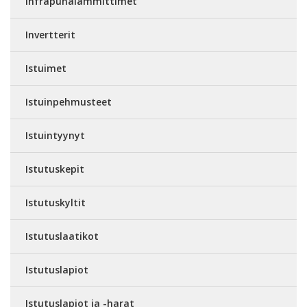
Infrapunalämmittimet
Invertterit
Istuimet
Istuinpehmusteet
Istuintyynyt
Istutuskepit
Istutuskyltit
Istutuslaatikot
Istutuslapiot
Istutuslapiot ja -harat