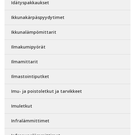
Idätyspakkaukset
Ikkunakärpäspyydytimet
Ikkunalämpömittarit
Ilmakumipyörät
Ilmamittarit
Ilmastointiputket
Imu- ja poistoletkut ja tarvikkeet
Imuletkut
Infralämmittimet