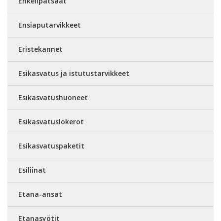
Enkelipatsaat
Ensiaputarvikkeet
Eristekannet
Esikasvatus ja istutustarvikkeet
Esikasvatushuoneet
Esikasvatuslokerot
Esikasvatuspaketit
Esiliinat
Etana-ansat
Etanasyötit