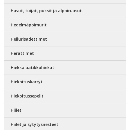
Havut, tuijat, puksit ja alppiruusut
Hedelmäpoimurit
Heilurisadettimet
Herättimet
Hiekkalaatikkohiekat
Hiekoituskärryt
Hiekoitussepelit
Hiilet
Hiilet ja sytytysnesteet