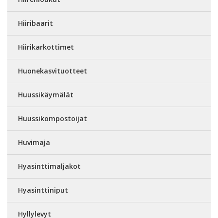
Hiiribaarit
Hiirikarkottimet
Huonekasvituotteet
Huussikäymälät
Huussikompostoijat
Huvimaja
Hyasinttimaljakot
Hyasinttiniput
Hyllylevyt