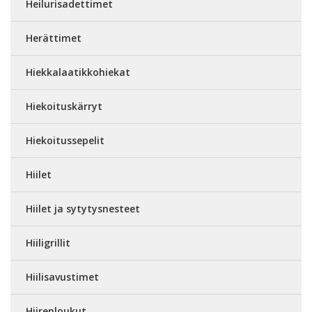
Heilurisadettimet
Herättimet
Hiekkalaatikkohiekat
Hiekoituskärryt
Hiekoitussepelit
Hiilet
Hiilet ja sytytysnesteet
Hiiligrillit
Hiilisavustimet
Hiirenloukut