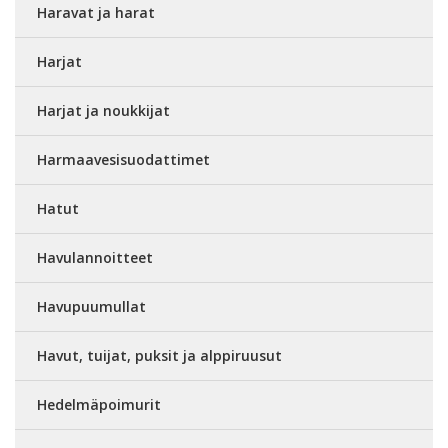
Haravat ja harat
Harjat
Harjat ja noukkijat
Harmaavesisuodattimet
Hatut
Havulannoitteet
Havupuumullat
Havut, tuijat, puksit ja alppiruusut
Hedelmäpoimurit