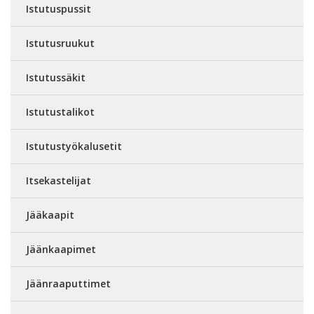
Istutuspussit
Istutusruukut
Istutussäkit
Istutustalikot
Istutustyökalusetit
Itsekastelijat
Jääkaapit
Jäänkaapimet
Jäänraaputtimet