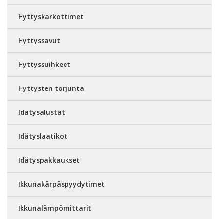
Hyttyskarkottimet
Hyttyssavut
Hyttyssuihkeet
Hyttysten torjunta
Idätysalustat
Idätyslaatikot
Idätyspakkaukset
Ikkunakärpäspyydytimet
Ikkunalämpömittarit