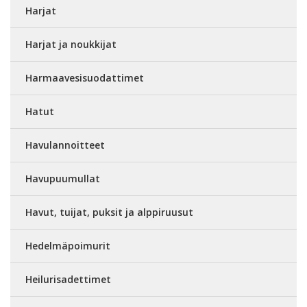
Harjat
Harjat ja noukkijat
Harmaavesisuodattimet
Hatut
Havulannoitteet
Havupuumullat
Havut, tuijat, puksit ja alppiruusut
Hedelmäpoimurit
Heilurisadettimet