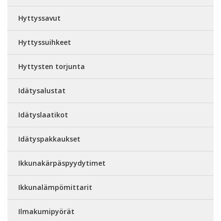
Hyttyssavut
Hyttyssuihkeet
Hyttysten torjunta
Idätysalustat
Idätyslaatikot
Idätyspakkaukset
Ikkunakärpäspyydytimet
Ikkunalämpömittarit
Ilmakumipyörät