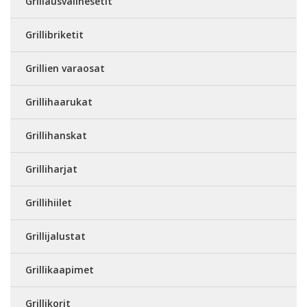
Grillausvälinesetit
Grillibriketit
Grillien varaosat
Grillihaarukat
Grillihanskat
Grilliharjat
Grillihiilet
Grillijalustat
Grillikaapimet
Grillikorit