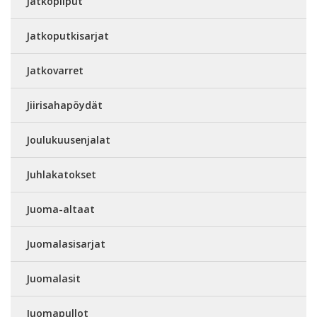
Jatkopiiput
Jatkoputkisarjat
Jatkovarret
Jiirisahapöydät
Joulukuusenjalat
Juhlakatokset
Juoma-altaat
Juomalasisarjat
Juomalasit
Juomapullot