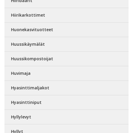
Hiiribaarit
Hiirikarkottimet
Huonekasvituotteet
Huussikäymälät
Huussikompostoijat
Huvimaja
Hyasinttimaljakot
Hyasinttiniput
Hyllylevyt
Hyllyt