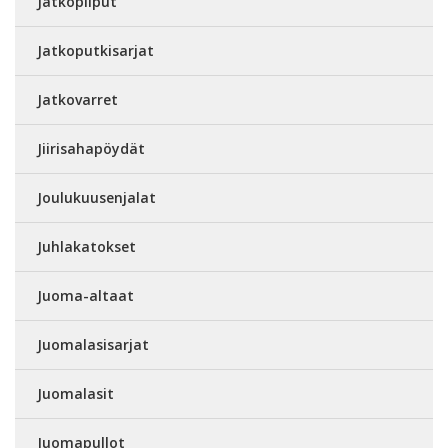
Jatkopiiput
Jatkoputkisarjat
Jatkovarret
Jiirisahapöydät
Joulukuusenjalat
Juhlakatokset
Juoma-altaat
Juomalasisarjat
Juomalasit
Juomapullot