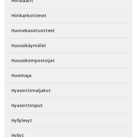
Hiiribaarit
Hiirikarkottimet
Huonekasvituotteet
Huussikäymälät
Huussikompostoijat
Huvimaja
Hyasinttimaljakot
Hyasinttiniput
Hyllylevyt
Hyllyt