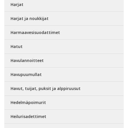
Harjat
Harjat ja noukkijat
Harmaavesisuodattimet
Hatut
Havulannoitteet
Havupuumullat
Havut, tuijat, puksit ja alppiruusut
Hedelmäpoimurit
Heilurisadettimet