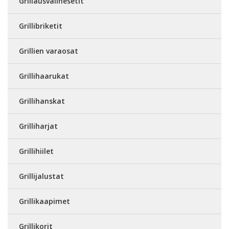
Grillausvälinesetit
Grillibriketit
Grillien varaosat
Grillihaarukat
Grillihanskat
Grilliharjat
Grillihiilet
Grillijalustat
Grillikaapimet
Grillikorit