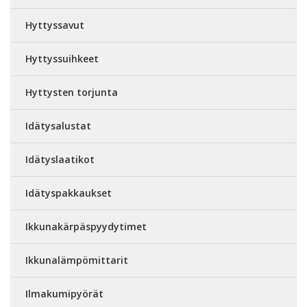
Hyttyssavut
Hyttyssuihkeet
Hyttysten torjunta
Idätysalustat
Idätyslaatikot
Idätyspakkaukset
Ikkunakärpäspyydytimet
Ikkunalämpömittarit
Ilmakumipyörät